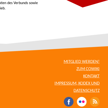
kten des Verbunds sowie
ieb.
MITGLIED WERDEN!
ZUM COWIKI
KONTAKT
IMPRESSUM, KODEX UND
DATENSCHUTZ