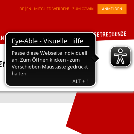
DE
EN
MITGLIED WERDEN!
ZUM COWIKI
ANMELDEN
FÜR WERKSTATTBETREIBENDE
DER VERBUND
EN
en.