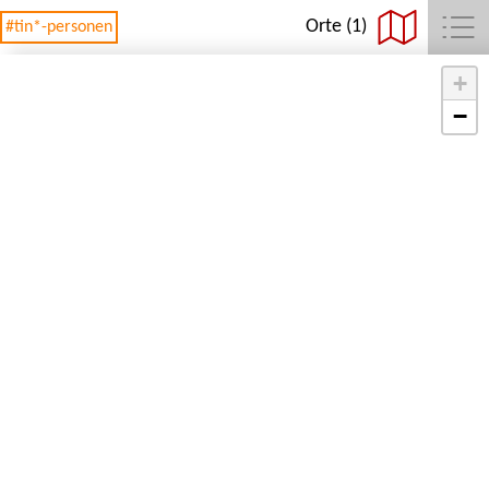
Orte (1)
#tin*-personen
+
−