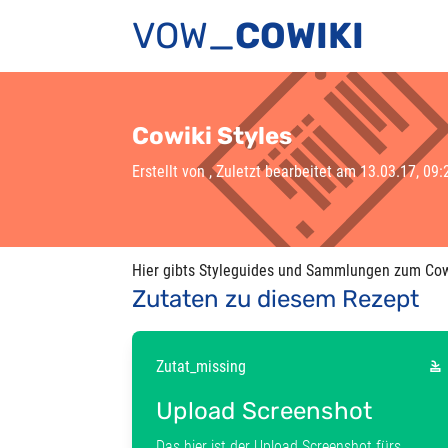
VOW_
COWIKI
Cowiki Styles
Erstellt von
, Zuletzt bearbeitet am 13.03.17, 09:
Hier gibts Styleguides und Sammlungen zum Cow
Zutaten zu diesem Rezept
Zutat_missing
Upload Screenshot
Das hier ist der Upload Screenshot fürs