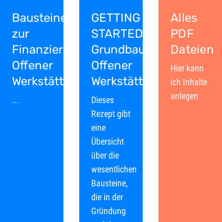
Bausteine
GETTING
Alles
zur
STARTED:
PDF
Finanzierung
Grundbausteine
Dateien
Offener
Offener
Hier kann
Werkstätten
Werkstätten
ich Inhalte
anlegen
...
Dieses
Rezept gibt
eine
Übersicht
über die
wesentlichen
Bausteine,
die in der
Gründung