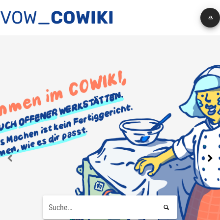
VOW_
COWIKI


Suche…