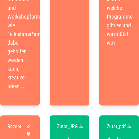
und
welche
Workshopformaten,
Programme
wie
gibt es und
Teilnehmer*innen
was nützt
dabei
wo?
geholfen
werden
kann,
kreative
Ideen...
Rezept
Zutat_JPG
Zutat_pdf