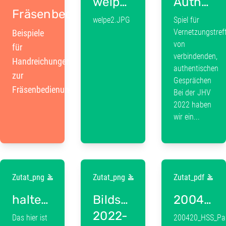
welpe2.JPG
Authentic_Relating_Fragen.pdf
Fräsenbedienung
welpe2.JPG
Spiel für
Vernetzungstreff
Beispiele
von
für
verbindenden,
Handreichungen
authentischen
zur
Gesprächen
Fräsenbedienung
Bei der JHV
2022 haben
wir ein...
Zutat_png
Zutat_png
Zutat_pdf
haltestellenSachsen
Bildschirmfoto
200420_HSS_Paper_CircularSociety_online.pdf
2022-
Das hier ist
200420_HSS_Pape