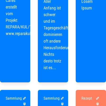
Cafés
Aller
Losem
erstellt
Anfang ist
Ipsum
vom
schwer
Projekt
und im
REPARA/KUL/TUR
Tagesgeschäft
www.reparakultur.org
dominieren
oft andere
Herausforderungen.
Nichts
desto trotz
ist es...
Sammlung
Sammlung
Rezept