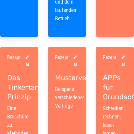
und dem
laufenden
Betrieb...
Rezept
Rezept
Rezept
Das
Musterverträge
APPs
Tinkertank-
für
Beispiele
Prinzip
Grundsch
verschiedener
Verträge
Eine
Schreiben,
Broschüre
rechnen,
zu
lesen
Methoden
lernen -