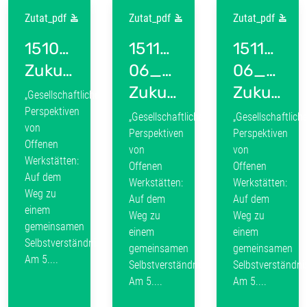
Zutat_pdf
Zutat_pdf
Zutat_pdf
151029_Ablaufplan_VOW-
151105-
151105-
Zukunftsworkshop
06_Doku_VOW-
06_Dok
Zukunftsworkshop_03_Verlaufsprotokoll
Zukunftsworkshop_01_Manteldokument
„Gesellschaftliche
Perspektiven
„Gesellschaftliche
„Gesellschaftlich
von
Perspektiven
Perspektiven
Offenen
von
von
Werkstätten:
Offenen
Offenen
Auf dem
Werkstätten:
Werkstätten:
Weg zu
Auf dem
Auf dem
einem
Weg zu
Weg zu
gemeinsamen
einem
einem
Selbstverständnis“
gemeinsamen
gemeinsamen
Am 5....
Selbstverständnis“
Selbstverständni
Am 5....
Am 5....