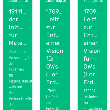
Zutat_pdf
Zutat_odp
Zutat_pdf
191116_Netzwerkstreffen
170921
170921
der
Leitfaden
Leitfade
Initiativen
zur
zur
für
Entwicklung
Entwickl
Materialkreisläufe_Kassel_Bericht.pdf
einer
einer
Vision
Vision
Zum ersten
Vernetzungstreffen
für
für
der
OWs
OWs
Initiativen
(Lorenz
(Lorenz
für
Materialkreisläufe
Erdmann).odp
Erdmann).pdf
während
170921
170921
des
Leitfaden
Leitfaden
Verbundstreffens
zur
zur
der
Entwicklung
Entwicklung