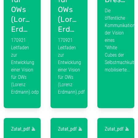
OWs
OWs
Die
(Lorenz
(Lorenz
öffentliche
Kommunikation
Erdmann).odp
Erdmann).pdf
der Vision
170921
170921
eines
Leitfaden
Leitfaden
"White
zur
zur
Cubes der
Entwicklung
Entwicklung
Selbstmachkultur
einer Vision
einer Vision
mobilisierte...
für OWs
für OWs
(Lorenz
(Lorenz
Erdmann).odp
Erdmann).pdf
Zutat_pdf
Zutat_pdf
Zutat_pdf