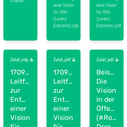
offenen...
einer Vision
einer Vision
für OWs
für OWs
(Lorenz
(Lorenz
Erdmann).odp
Erdmann).pdf
Zutat_odp
Zutat_pdf
Zutat_pdf
170921
170921
Beispiel:
Leitfaden
Leitfaden
Die
zur
zur
Vision
Entwicklung
Entwicklung
in der
einer
einer
Öffentlic
Vision
Vision
(#Rosen
für
für
Dresden)