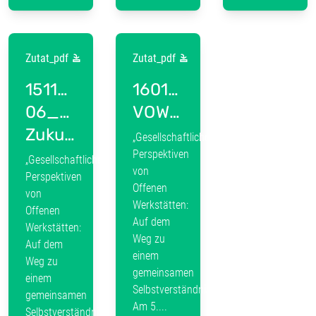
Zutat_pdf
Zutat_pdf
151105-
160130_Zukunftswork
06_Doku_VOW-
VOW_Resumee
Zukunftsworkshop_02_Einführung
„Gesellschaftliche
Perspektiven
„Gesellschaftliche
von
Perspektiven
Offenen
von
Werkstätten:
Offenen
Auf dem
Werkstätten:
Weg zu
Auf dem
einem
Weg zu
gemeinsamen
einem
Selbstverständnis“
gemeinsamen
Am 5....
Selbstverständnis“