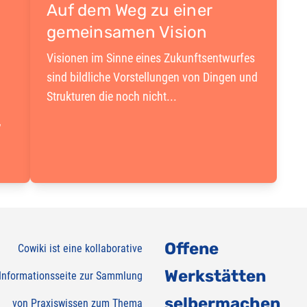
Auf dem Weg zu einer
gemeinsamen Vision
Visionen im Sinne eines Zukunftsentwurfes
sind bildliche Vorstellungen von Dingen und
Strukturen die noch nicht...
,
Offene
Cowiki ist eine kollaborative
Werkstätten
Informationsseite zur Sammlung
selbermachen
von Praxiswissen zum Thema