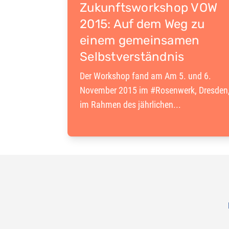
Zukunftsworkshop VOW
2015: Auf dem Weg zu
einem gemeinsamen
Selbstverständnis
Der Workshop fand am Am 5. und 6.
November 2015 im #Rosenwerk, Dresden
im Rahmen des jährlichen...