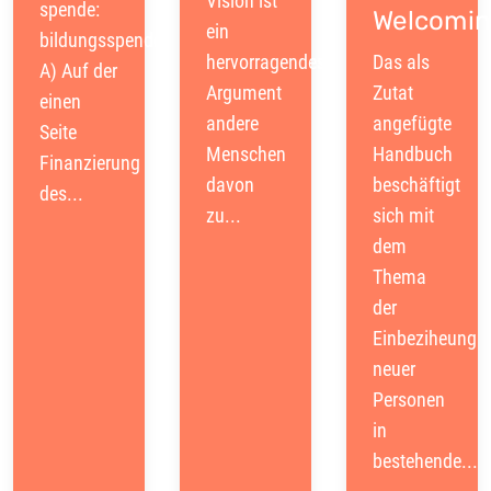
Vision ist
spende:
Welcomi
ein
bildungsspender
hervorragendes
Das als
A) Auf der
Argument
Zutat
einen
andere
angefügte
Seite
Menschen
Handbuch
Finanzierung
davon
beschäftigt
des...
zu...
sich mit
dem
Thema
der
Einbeziheung
neuer
Personen
in
bestehende...