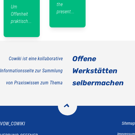
the
Um
present...
Offenheit
praktisch...
Offene
Cowiki ist eine kollaborative
Werkstätten
Informationsseite zur Sammlung
selbermachen
von Praxiswissen zum Thema

VOW_COWIKI
Sitemap
Impressum