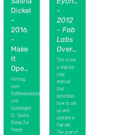
Sasha
Eychenne
Dickel
-
-
2012
2016
- Fab
-
Labs
Make
Overview.pdf
It
This is not
Open.pdf
a step-by-
step
Vortrag
manual
vom
that
Politikwissenschaftler
describes
und
how to set
Soziologen
up and
Dr. Sasha
operate a
Dickel Zur
Fab lab.
These:
The goal of