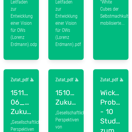
Leitfaden
Leitfaden
"White
zur
zur
Cubes der
Entwicklung
Entwicklung
Selbstmachkultur
einer Vision
einer Vision
mobilisierte...
für OWs
für OWs
(Lorenz
(Lorenz
Erdmann).odp
Erdmann).pdf
Zutat_pdf
Zutat_pdf
Zutat_pdf
151105-
151029_Ablaufplan_
Wicked
06_Doku_VOW-
Zukunftsworkshop
Problems
Zukunftsworkshop_04_Ergebnisprotokoll
- 10
„Gesellschaftliche
Perspektiven
Studien
„Gesellschaftliche
von
Perspektiven
zum