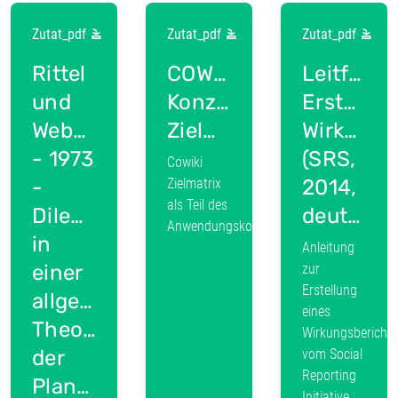
Zutat_pdf
Zutat_pdf
Zutat_pdf
Rittel
COWIKI-
Leitfade
und
Konzept:
Erstellun
Webber
Zielmatrix
Wirkungs
- 1973
(SRS,
Cowiki
-
Zielmatrix
2014,
als Teil des
Dilemmas
deutsch)
Anwendungskonzeptes
in
Anleitung
einer
zur
Erstellung
allgemeinen
eines
Theorie
Wirkungsbericht
der
vom Social
Reporting
Planung
Initiative