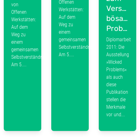
Offenen
von
Verständ
Werkstätten:
Offenen
Auf dem
bösartige
Werkstätten:
Weg zu
Auf dem
Probleme
einem
Weg zu
gemeinsamen
Diplomarbeit
einem
Selbstverständnis“
2011: Die
gemeinsamen
Am 5....
Ausstellung
Selbstverständnis“
»Wicked
Am 5....
Problems«
als auch
diese
Publikation
stellen die
Merkmale
vor und...