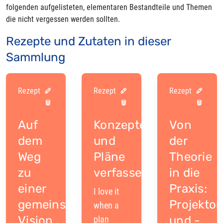
folgenden aufgelisteten, elementaren Bestandteile und Themen
die nicht vergessen werden sollten.
Rezepte und Zutaten in dieser
Sammlung
Rezept
Rezept
Rezept
Auf
Konzepte
Von
dem
und
der
Weg
Pläne
Theorie
zu
verfassen
in die
einer
Praxis:
I love it
gemeinsamen
Projektor
when a
Vision
und -
plan