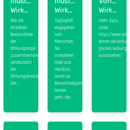
Illustration
Illustration
Vorlage:
Wirkungskreislauf
Wirkungstreppe
Wirkungslogik/Wirkkette
Wie die
Tagtäglich
mehr dazu
einzelnen
engagieren
unter:
Bestandteile
sich
https://www.wirk
der
Menschen.
lernen.de/wirkun
Wirkungslogik
Sie
planen/wirkungsl
zusammenhängen,
investieren
ausarbeiten/
verdeutlicht
Geld und
der
Herzblut,
Wirkungskreislauf:
damit es
Der...
Benachteiligten
besser
geht, die...