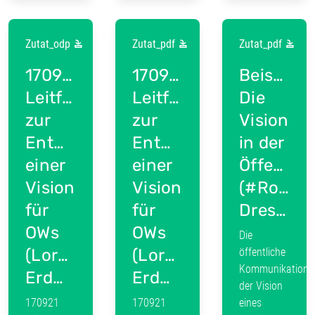
Zutat_odp
Zutat_pdf
Zutat_pdf
170921
170921
Beispiel:
Leitfaden
Leitfaden
Die
zur
zur
Vision
Entwicklung
Entwicklung
in der
einer
einer
Öffentlic
Vision
Vision
(#Rosen
für
für
Dresden)
OWs
OWs
Die
(Lorenz
(Lorenz
öffentliche
Kommunikation
Erdmann).odp
Erdmann).pdf
der Vision
170921
170921
eines