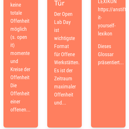
LEXIKON
Tür
keine
https://anstift
totale
Der Open
it-
Offenheit
Lab Day
yourself-
möglich
ist
lexikon
(s. open
wichtigste
it)
Format
Dieses
momente
für Offene
Glossar
und
Werkstätten.
präsentiert...
Kreise der
Es ist der
Offenheit
Zeitraum
Die
maximaler
Offenheit
Offenheit
einer
und...
offenen...