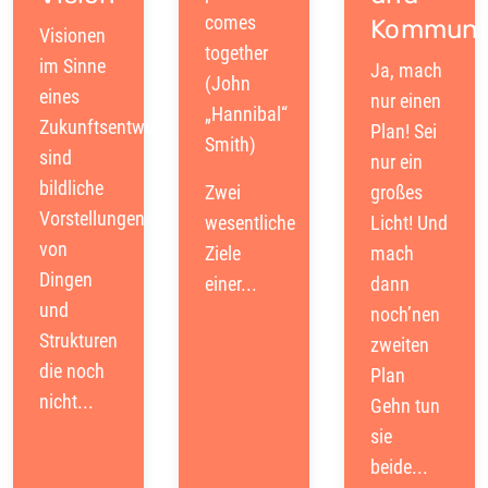
comes
Kommuni
Visionen
together
im Sinne
Ja, mach
(John
eines
nur einen
„Hannibal“
Zukunftsentwurfes
Plan! Sei
Smith)
sind
nur ein
bildliche
Zwei
großes
Vorstellungen
wesentliche
Licht! Und
von
Ziele
mach
Dingen
einer...
dann
und
noch’nen
Strukturen
zweiten
die noch
Plan
nicht...
Gehn tun
sie
beide...