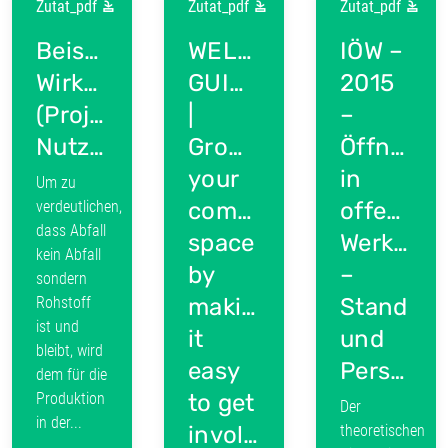
Zutat_pdf
Zutat_pdf
Zutat_pdf
Beispiel:
WELCOME
IÖW –
Wirkungslogik/Wirkkette
GUIDE
2015
(Projekt
|
–
NutzStoffe)
Growing
Öffnungs
your
in
Um zu
verdeutlichen,
community
offenen
dass Abfall
space
Werkstät
kein Abfall
by
–
sondern
Rohstoff
making
Stand
ist und
it
und
bleibt, wird
easy
Perspektiven.pdf
dem für die
Produktion
to get
Der
in der...
involved
theoretischen