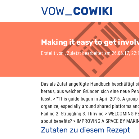
VOW_
COWIKI
Making it easy to get invo
Erstellt von
, Zuletzt bearbeitet am 26.06.17, 22:
Das als Zutat angefügte Handbuch beschäftigt 
heraus, aus welchen Gründen sich eine neue Perso
lässt. > *This guide began in April 2016. A gro
organize, especially around shared platforms 
Failing 2. Struggling 3. Thriving > WELCOMING
about benefits? > IMPROVING A SPACE BY MAKI
Zutaten zu diesem Rezept