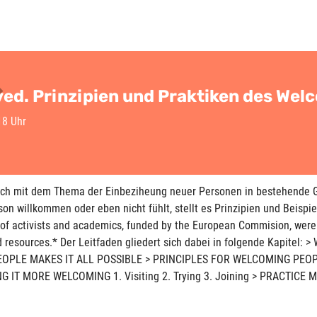
lved. Prinzipien und Praktiken des We
18 Uhr
sich mit dem Thema der Einbeziheung neuer Personen in bestehende 
n willkommen oder eben nicht fühlt, stellt es Prinzipien und Beispiel
up of activists and academics, funded by the European Commision, wer
and resources.* Der Leitfaden gliedert sich dabei in folgende Kap
 PEOPLE MAKES IT ALL POSSIBLE > PRINCIPLES FOR WELCOMING PEOPLE 
NG IT MORE WELCOMING 1. Visiting 2. Trying 3. Joining > PRACT