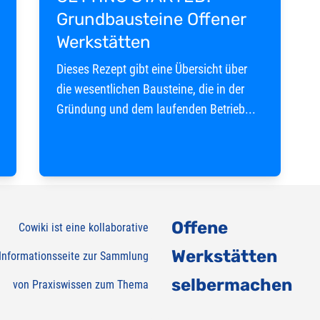
Grundbausteine Offener
Werkstätten
Dieses Rezept gibt eine Übersicht über
die wesentlichen Bausteine, die in der
Gründung und dem laufenden Betrieb...
Offene
Cowiki ist eine kollaborative
Werkstätten
Informationsseite zur Sammlung
selbermachen
von Praxiswissen zum Thema