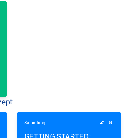
zept
Sammlung
GETTING STARTED: