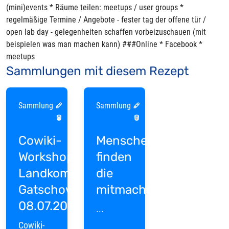
(mini)events * Räume teilen: meetups / user groups *
regelmäßige Termine / Angebote - fester tag der offene tür /
open lab day - gelegenheiten schaffen vorbeizuschauen (mit
beispielen was man machen kann) ###Online * Facebook *
meetups
Sammlungen mit diesem Rezept
Sammlung
Sammlung
Cowiki-
Menschen
Workshop
finden
Landkombinat
die
Gatschow
mitmachen
08.07.2017
...
Cowiki-