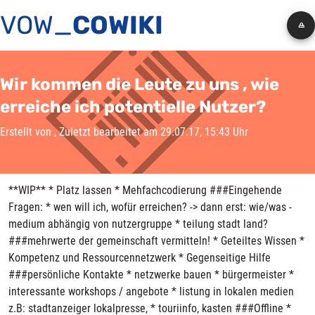
VOW_
COWIKI
Wir kommen die Leute zu uns , wie
erreiche ich potentielle Nutzer?
Erstellt von
, Zuletzt bearbeitet am 29.07.17, 15:43 Uhr
**WIP** * Platz lassen * Mehfachcodierung ###Eingehende
Fragen: * wen will ich, wofür erreichen? -> dann erst: wie/was -
medium abhängig von nutzergruppe * teilung stadt land?
###mehrwerte der gemeinschaft vermitteln! * Geteiltes Wissen *
Kompetenz und Ressourcennetzwerk * Gegenseitige Hilfe
###persönliche Kontakte * netzwerke bauen * bürgermeister *
interessante workshops / angebote * listung in lokalen medien
z.B: stadtanzeiger lokalpresse, * touriinfo, kasten ###Offline *