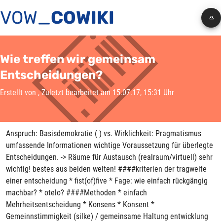
VOW_
COWIKI
Wie treffen wir gemeinsam
Entscheidungen?
Erstellt von
, Zuletzt bearbeitet am 15.07.17, 15:31 Uhr
Anspruch: Basisdemokratie ( ) vs. Wirklichkeit: Pragmatismus
umfassende Informationen wichtige Voraussetzung für überlegte
Entscheidungen. -> Räume für Austausch (realraum/virtuell) sehr
wichtig! bestes aus beiden welten! ####kriterien der tragweite
einer entscheidung * fist(of)five * Fage: wie einfach rückgängig
machbar? * otelo? ####Methoden * einfach
Mehrheitsentscheidung * Konsens * Konsent *
Gemeinnstimmigkeit (silke) / gemeinsame Haltung entwicklung