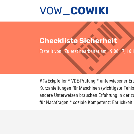
VOW_
COWIKI
Checkliste Sicherheit
Erstellt von
, Zuletzt bearbeitet am 19.08.17, 16:
###Eckpfeiler * VDE-Prüfung * unterwiesener Ers
Kurzanleitungen für Maschinen (wichtigste Fehlst
andere Unterweisen brauchen Erfahrung in der zu
für Nachfragen * soziale Kompetenz: Ehrlichkeit