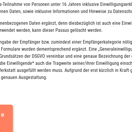
gs-Teilnahme von Personen unter 16 Jahren inklusive Einwilligungser
en Daten, sowie inklusive Informationen und Hinweise zu Datensch
onenbezogenen Daten ergänzt, denn diesbezüglich ist auch eine Einwi
wendet werden, kann dieser Passus gelöscht werden.
 Angabe der Empfänger bzw. zumindest einer Empfängerkategorie nötig.
e Formulare wurden dementsprechend ergänzt. Eine „Generaleinwilli
den Grundsätzen der DSGVO vereinbar und eine genaue Bezeichnung de
 Einwilligende* auch die Tragweite seiner/ihrer Einwilligung einsch
erkstatt ausgefüllt werden muss. Aufgrund der erst kürzlich in Kraft
r genauen Ausgestaltung.