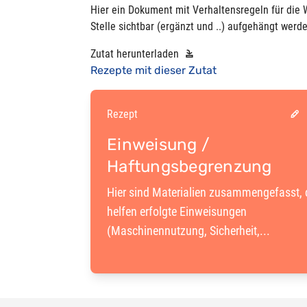
Hier ein Dokument mit Verhaltensregeln für die W
Stelle sichtbar (ergänzt und ..) aufgehängt werd
Zutat herunterladen
Rezepte mit dieser Zutat
Rezept
Einweisung /
Haftungsbegrenzung
Hier sind Materialien zusammengefasst, 
helfen erfolgte Einweisungen
(Maschinennutzung, Sicherheit,...