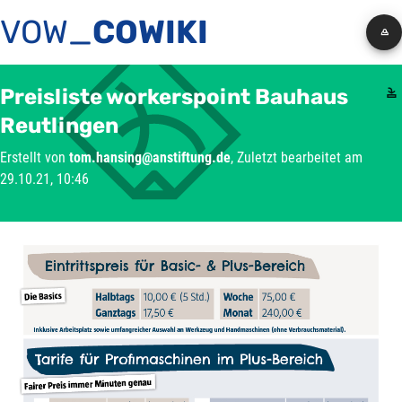
VOW_
COWIKI
Preisliste workerspoint Bauhaus
Reutlingen
Erstellt von
tom.hansing@anstiftung.de
, Zuletzt bearbeitet am
29.10.21, 10:46