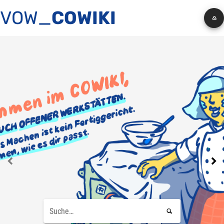
VOW_
COWIKI


Suche…