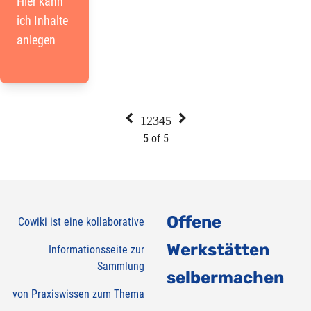
Hier kann
ich Inhalte
anlegen


1
2
3
4
5
5 of 5
Offene
Cowiki ist eine kollaborative
Werkstätten
Informationsseite zur
Sammlung
selbermachen
von Praxiswissen zum Thema