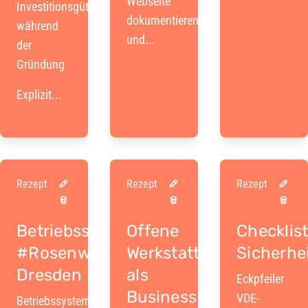
Webseite
Investitionsgütern
dokumentieren
während
und...
der
Gründung
Explizit...
Rezept
Rezept
Rezept
Betriebssystem
Offene
Checklis
#Rosenwerk
Werkstatt
Sicherhe
Dresden
als
Eckpfeiler
Business-
VDE-
Betriebssystem