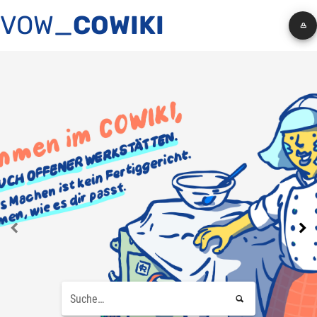
VOW_
COWIKI


Suche…