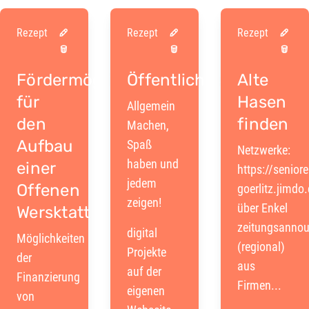
Rezept
Rezept
Rezept
Fördermöglichkeiten
Öffentlichkeitsarbeit
Alte
für
Hasen
Allgemein
den
finden
Machen,
Aufbau
Spaß
Netzwerke:
haben und
einer
https://seniore
jedem
Offenen
goerlitz.jimdo
zeigen!
über Enkel
Wersktatt
zeitungsanno
digital
Möglichkeiten
(regional)
Projekte
der
aus
auf der
Finanzierung
Firmen...
eigenen
von