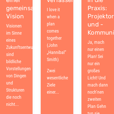
einer
verfassen
in die
gemeinsamen
Praxis:
I love it
Vision
Projekto
when a
und -
plan
Visionen
comes
Kommuni
im Sinne
together
eines
Ja, mach
(John
Zukunftsentwurfes
nur einen
„Hannibal“
sind
Plan! Sei
Smith)
bildliche
nur ein
Vorstellungen
Zwei
großes
von Dingen
wesentliche
Licht! Und
und
Ziele
mach dann
Strukturen
einer...
noch’nen
die noch
zweiten
nicht...
Plan Gehn
tun sie