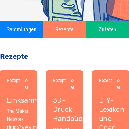
Sammlungen
Rezepte
Zutaten
Rezepte
Rezept
Rezept
Rezept
Linksammlung
3D-
DIY-
Druck
Lexikon
The Maker
Handbücher
und
Network
Open
(http://www.makernet.work)