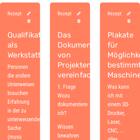
Rezept
Rezept
Rezept
Qualifikationen
Das
Plakate
als
Dokumentieren
für
Werkstattleiter
von
Möglichk
Projekten
bestimmt
Personen
vereinfachen
Maschin
die andere
Unterweisen
1. Frage
Was kann
brauchen
Wozu
ich mit
Erfahrung
dokumentiere
einem 3D-
in der zu
ich?
Drucker,
unterweisenden
Laser,
Wissen
Sache
CNC, ...
bewahren
(muss
alles