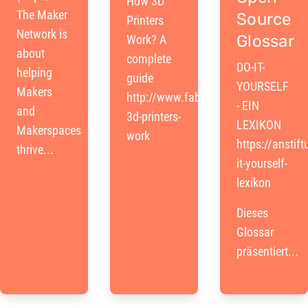
How 3D
The Maker
Source
Printers
Network is
Glossar
Work? A
about
complete
DO-IT-
helping
guide
YOURSELF
Makers
http://www.fabathome.org/how-
- EIN
and
3d-printers-
LEXIKON
Makerspaces
work
https://anstif
thrive...
it-yourself-
lexikon
Dieses
Glossar
präsentiert...