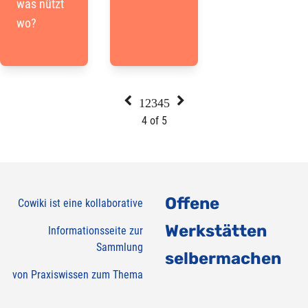
was nützt
wo?


1
2
3
4
5
4 of 5
Offene
Cowiki ist eine kollaborative
Werkstätten
Informationsseite zur
Sammlung
selbermachen
von Praxiswissen zum Thema