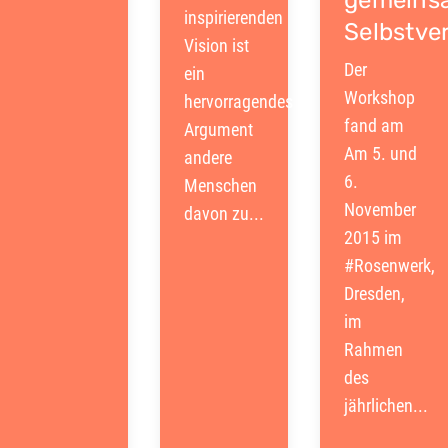
gemeins
inspirierenden
Selbstve
Vision ist
Der
ein
Workshop
hervorragendes
fand am
Argument
Am 5. und
andere
6.
Menschen
November
davon zu...
2015 im
#Rosenwerk,
Dresden,
im
Rahmen
des
jährlichen...