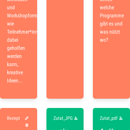
und
welche
Workshopformaten,
Programme
wie
gibt es und
Teilnehmer*innen
was nützt
dabei
wo?
geholfen
werden
kann,
kreative
Ideen...
Rezept
Zutat_JPG
Zutat_pdf