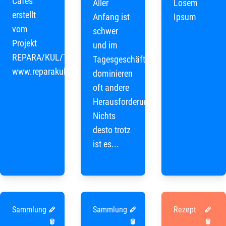
Cafés
Aller
Losem
erstellt
Anfang ist
Ipsum
vom
schwer
Projekt
und im
REPARA/KUL/TUR
Tagesgeschäft
www.reparakultur.org
dominieren
oft andere
Herausforderungen.
Nichts
desto trotz
ist es...
Sammlung
Sammlung
Rezept