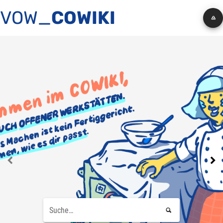
VOW_
COWIKI


Suche…