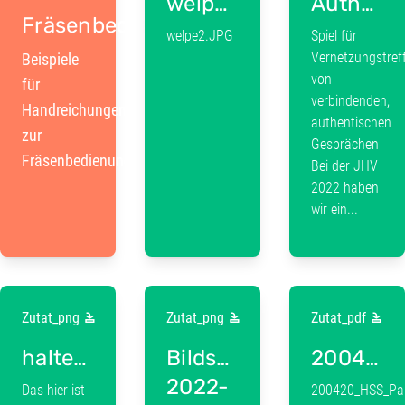
welpe2.JPG
Authentic_Relating_Fragen.pdf
Fräsenbedienung
welpe2.JPG
Spiel für
Vernetzungstreff
Beispiele
von
für
verbindenden,
Handreichungen
authentischen
zur
Gesprächen
Fräsenbedienung
Bei der JHV
2022 haben
wir ein...
Zutat_png
Zutat_png
Zutat_pdf
haltestellenSachsen
Bildschirmfoto
200420_HSS_Paper_CircularSociety_online.pdf
2022-
Das hier ist
200420_HSS_Pape