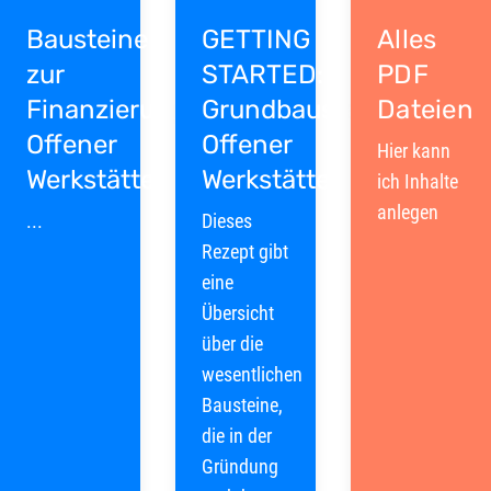
Bausteine
GETTING
Alles
zur
STARTED:
PDF
Finanzierung
Grundbausteine
Dateien
Offener
Offener
Hier kann
Werkstätten
Werkstätten
ich Inhalte
anlegen
...
Dieses
Rezept gibt
eine
Übersicht
über die
wesentlichen
Bausteine,
die in der
Gründung