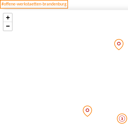
#offene-werkstaetten-brandenburg
+
−
3