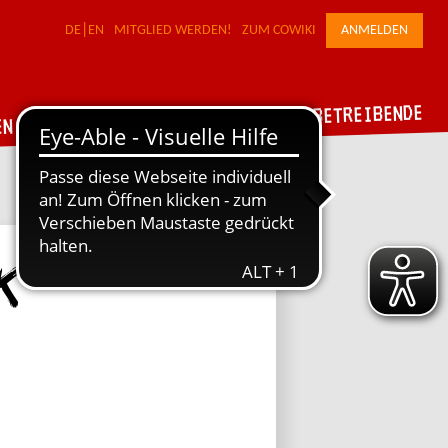
DE
EN
MITGLIED WERDEN!
ZUM COWIKI
ANMELDEN
FÜR WERKSTATTBETREIBENDE
DER VERBUND
EN
k