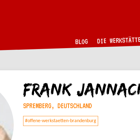
DIE WERKSTÄTT
BLOG
Frank Jannac
SPREMBERG, DEUTSCHLAND
#offene-werkstaetten-brandenburg