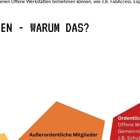
denen Offene Werkstätten teilnehmen können, wie z.B. FabAccess, Exp
DEN - WARUM DAS?