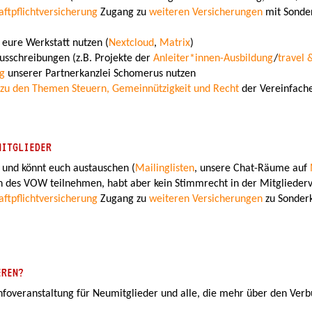
aftpflichtversicherung
Zugang zu
weiteren Versicherungen
mit Sonderk
r eure Werkstatt nutzen (
Nextcloud
,
Matrix
)
usschreibungen (z.B. Projekte der
Anleiter*innen-Ausbildung
/
travel 
ng
unserer Partnerkanzlei Schomerus nutzen
zu den Themen Steuern, Gemeinnützigkeit und Recht
der Vereinfach
ITGLIEDER
 und könnt euch austauschen (
Mailinglisten
, unsere Chat-Räume auf
gen des VOW teilnehmen, habt aber kein Stimmrecht in der Mitglied
aftpflichtversicherung
Zugang zu
weiteren Versicherungen
zu Sonderko
EREN?
Infoveranstaltung für Neumitglieder und alle, die mehr über den Verb