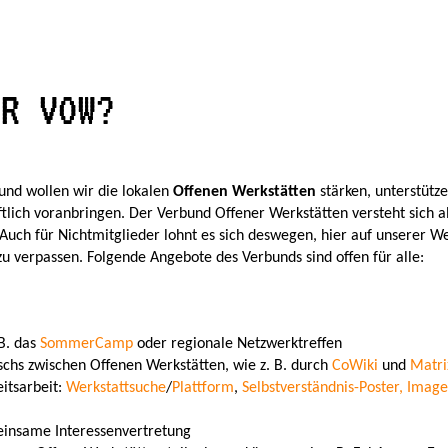
ER VOW?
und wollen wir die lokalen
Offenen Werkstätten
stärken, unterstütz
lich voranbringen. Der Verbund Offener Werkstätten versteht sich al
 Auch für Nichtmitglieder lohnt es sich deswegen, hier auf unserer 
u verpassen. Folgende Angebote des Verbunds sind offen für alle:
B. das
SommerCamp
oder regionale Netzwerktreffen
chs zwischen Offenen Werkstätten, wie z. B. durch
CoWiki
und
Matri
eitsarbeit:
Werkstattsuche
/
Plattform
,
Selbstverständnis-Poster, Imag
insame Interessenvertretung