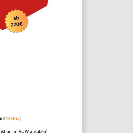
auf
Matrix
)
unktion im VOW ausüben)