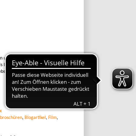
en und gemeinsam die Ideen von
s Interessenvertretung aller Offener
Website vorbeizuschauen und den
x
ebroschüren
,
Blogartikel
,
Film
,