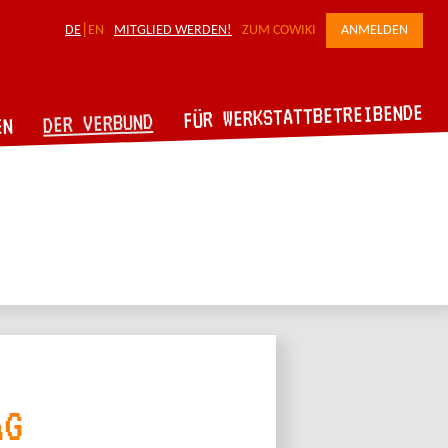
DE
EN
MITGLIED WERDEN!
ZUM COWIKI
ANMELDEN
FÜR WERKSTATTBETREIBENDE
DER VERBUND
EN
AG