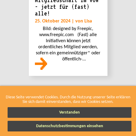
Mitgliedschaft im VOW
- jetzt für (fast)
alle!
25. Oktober 2024 | von Lisa
Bild: designed by Freepic,
www.freepic.com (Fast) alle
Initiativen können jetzt
ordentliches Mitglied werden,
sofern ein gemeinnütziger* oder
öffentlich-...
Diese Seite verwendet Cookies. Durch die Nutzung unserer Seite erklären
Sie sich damit einverstanden, dass wir Cookies setzen.
Verstanden
INFORMIERT
BLEIBE
Datenschutzbestimmungen einsehen