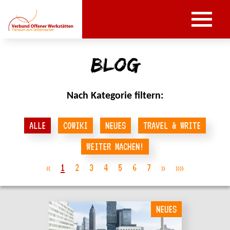
Blog
Nach Kategorie filtern:
ALLE
COWIKI
NEUES
TRAVEL & WRITE
WEITER MACHEN!
«
1
2
3
4
5
6
7
»
»»
NEUES