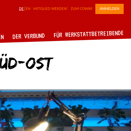
DE
EN
MITGLIED WERDEN!
ZUM COWIKI
ANMELDEN
FÜR WERKSTATTBETREIBENDE
DER VERBUND
EN
üd-Ost