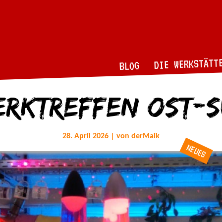
DIE WERKSTÄTT
BLOG
erktreffen Ost-S
28. April 2026 | von derMaik
NEUES