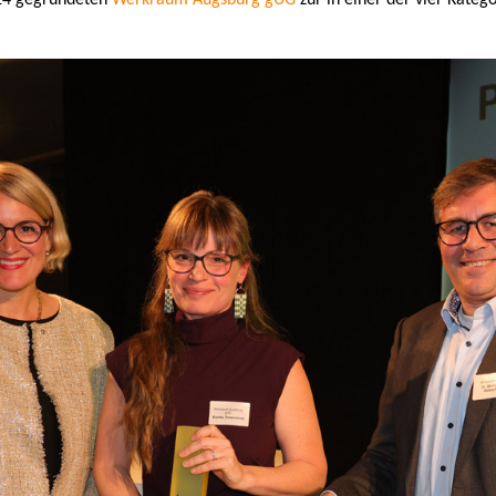
14 gegründeten
Werkraum Augsburg gUG
zur in einer der vier Kateg