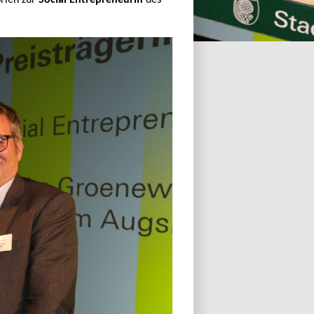
orien zur
Social Entrepreneurin
des