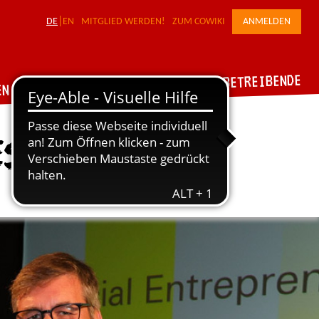
DE
EN
MITGLIED WERDEN!
ZUM COWIKI
ANMELDEN
FÜR WERKSTATTBETREIBENDE
DER VERBUND
EN
es Jahres