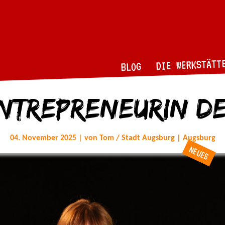
DIE WERKSTÄTT
BLOG
ntrepreneurin d
04. November 2025 | von Tom / Stadt Augsburg | Augsburg
NEUES