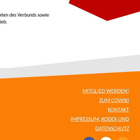
kten des Verbunds sowie
ieb.
MITGLIED WERDEN!
ZUM COWIKI
KONTAKT
IMPRESSUM, KODEX UND
DATENSCHUTZ