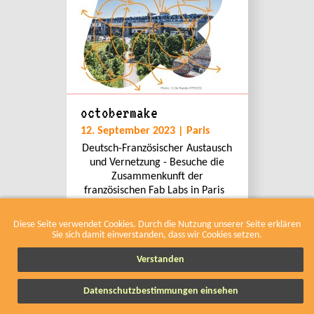
octobermake
12. September 2023 | Paris
Deutsch-Französischer Austausch
und Vernetzung - Besuche die
Zusammenkunft der
französischen Fab Labs in Paris
Anmeldung Lust die
Französische 🇫🇷 M...
Diese Seite verwendet Cookies. Durch die Nutzung unserer Seite erklären
Sie sich damit einverstanden, dass wir Cookies setzen.
Verstanden
Datenschutzbestimmungen einsehen