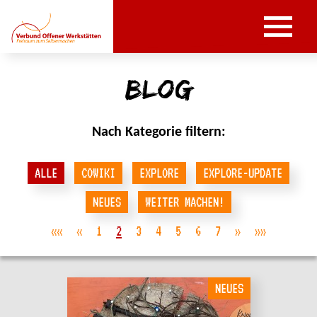
Blog
Nach Kategorie filtern:
ALLE
COWIKI
EXPLORE
EXPLORE-UPDATE
NEUES
WEITER MACHEN!
««
«
1
2
3
4
5
6
7
»
»»
NEUES