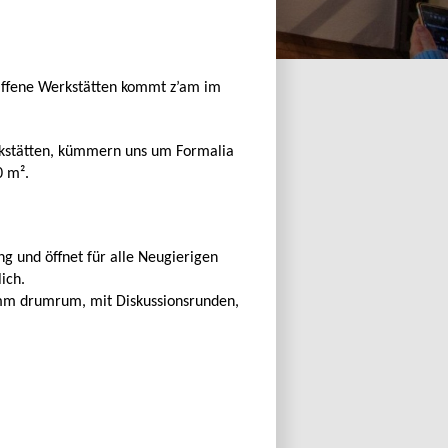
 Offene Werkstätten kommt z’am im
rkstätten, kümmern uns um Formalia
0 m².
g und öffnet für alle Neugierigen
ich.
mm drumrum, mit Diskussionsrunden,