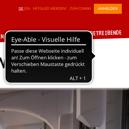
DE
EN
MITGLIED WERDEN!
ZUM COWIKI
ANMELDEN
FÜR WERKSTATTBETREIBENDE
DER VERBUND
EN
n Einem!