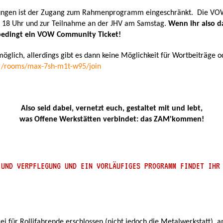
ungen ist der Zugang zum Rahmenprogramm eingeschränkt. Die VOW
b 18 Uhr und zur Teilnahme an der JHV am Samstag.
Wenn ihr also d
nbedingt ein VOW Community Ticket!
möglich, allerdings gibt es dann keine Möglichkeit für Wortbeiträge
rg/rooms/max-7sh-m1t-w95/join
Also seid dabei, vernetzt euch, gestaltet mit und lebt,
was Offene Werkstätten verbindet: das ZAM'kommen!
 UND VERPFLEGUNG UND EIN VORLÄUFIGES PROGRAMM FINDET IH
i für Rollifahrende erschlossen (nicht jedoch die Metalwerkstatt), 