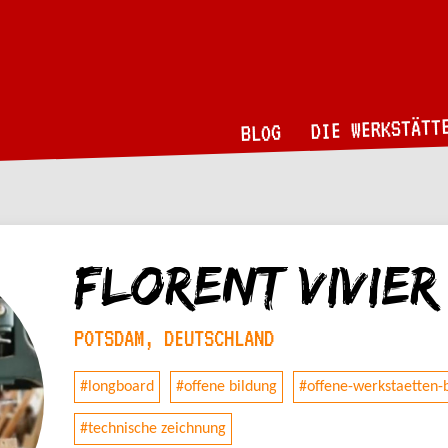
DIE WERKSTÄTT
BLOG
Florent Vivier
POTSDAM, DEUTSCHLAND
#longboard
#offene bildung
#offene-werkstaetten
#technische zeichnung