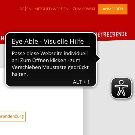
DE
EN
MITGLIED WERDEN!
ZUM COWIKI
ANMELDEN
FÜR WERKSTATTBETREIBENDE
DER VERBUND
EN
-brandenburg