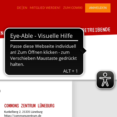
DE
EN
MITGLIED WERDEN!
ZUM COWIKI
ANMELDEN
FÜR WERKSTATTBETREIBENDE
DER VERBUND
EN