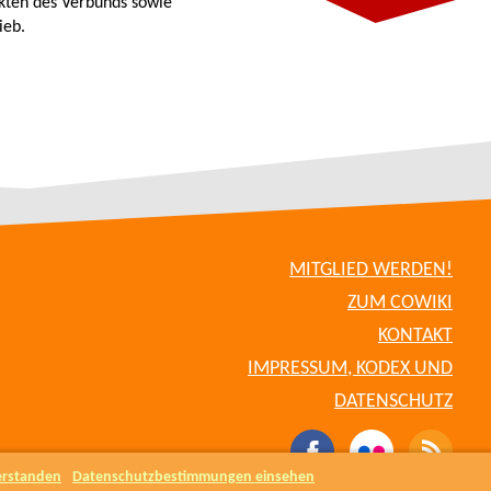
kten des Verbunds sowie
ieb.
MITGLIED WERDEN!
ZUM COWIKI
KONTAKT
IMPRESSUM, KODEX UND
DATENSCHUTZ
erstanden
Datenschutzbestimmungen einsehen