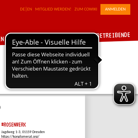
DE
EN
MITGLIED WERDEN!
ZUM COWIKI
ANMELDEN
FÜR WERKSTATTBETREIBENDE
DER VERBUND
EN