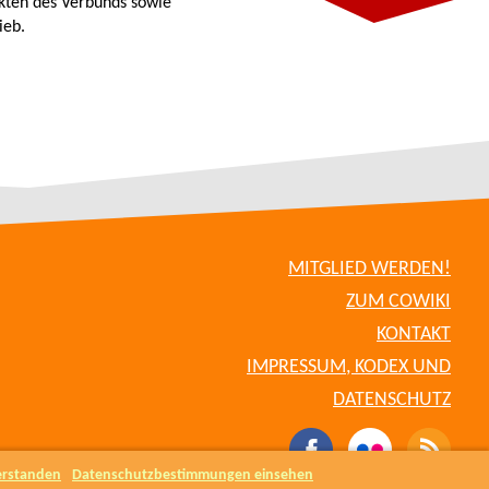
kten des Verbunds sowie
ieb.
MITGLIED WERDEN!
ZUM COWIKI
KONTAKT
IMPRESSUM, KODEX UND
DATENSCHUTZ
erstanden
Datenschutzbestimmungen einsehen