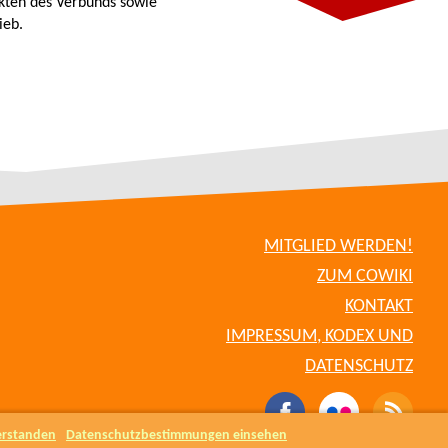
kten des Verbunds sowie
ieb.
MITGLIED WERDEN!
ZUM COWIKI
KONTAKT
IMPRESSUM, KODEX UND
DATENSCHUTZ
erstanden
Datenschutzbestimmungen einsehen