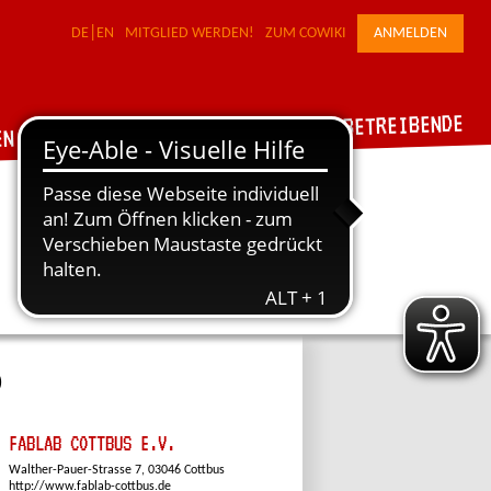
DE
EN
MITGLIED WERDEN!
ZUM COWIKI
ANMELDEN
FÜR WERKSTATTBETREIBENDE
DER VERBUND
EN