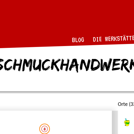
DIE WERKSTÄTT
BLOG
schmuckhandwer