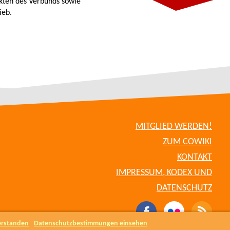
kten des Verbunds sowie
ieb.
MITGLIED WERDEN!
ZUM COWIKI
KONTAKT
IMPRESSUM, KODEX UND
DATENSCHUTZ
erstanden
Datenschutzbestimmungen einsehen