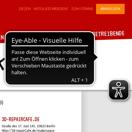
DE
EN
MITGLIED WERDEN!
ZUM COWIKI
ANMELDEN
FÜR WERKSTATTBETREIBENDE
DER VERBUND
EN
k