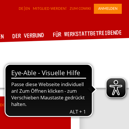
DE
EN
MITGLIED WERDEN!
ZUM COWIKI
ANMELDEN
FÜR WERKSTATTBETREIBENDE
DER VERBUND
EN