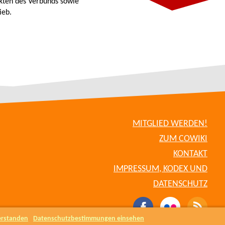
kten des Verbunds sowie
ieb.
MITGLIED WERDEN!
ZUM COWIKI
KONTAKT
IMPRESSUM, KODEX UND
DATENSCHUTZ
erstanden
Datenschutzbestimmungen einsehen