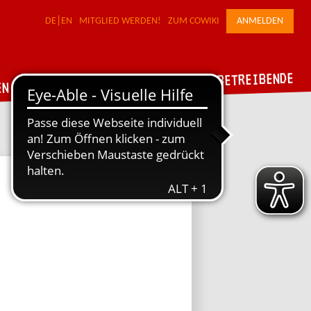
DE
EN
MITGLIED WERDEN!
ZUM COWIKI
ANMELDEN
FÜR WERKSTATTBETREIBENDE
DER VERBUND
EN