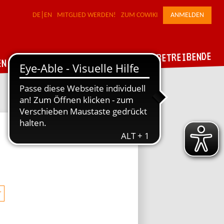
DE
EN
MITGLIED WERDEN!
ZUM COWIKI
ANMELDEN
FÜR WERKSTATTBETREIBENDE
DER VERBUND
EN
r