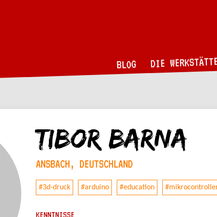
DIE WERKSTÄTT
BLOG
Tibor Barna
ANSBACH, DEUTSCHLAND
#3d-druck
#arduino
#education
#mikrocontrolle
KENNTNISSE