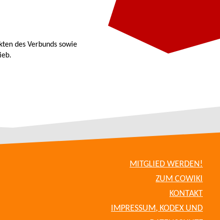
kten des Verbunds sowie
ieb.
MITGLIED WERDEN!
ZUM COWIKI
KONTAKT
IMPRESSUM, KODEX UND