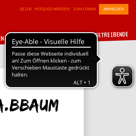
DE
EN
MITGLIED WERDEN!
ZUM COWIKI
ANMELDEN
FÜR WERKSTATTBETREIBENDE
DER VERBUND
EN
a.bbaum