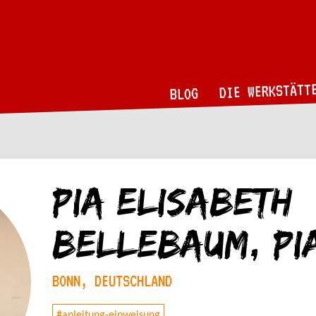
DIE WERKSTÄTT
BLOG
Pia Elisabeth
Bellebaum, pi
BONN, DEUTSCHLAND
#anleitung-einweisung