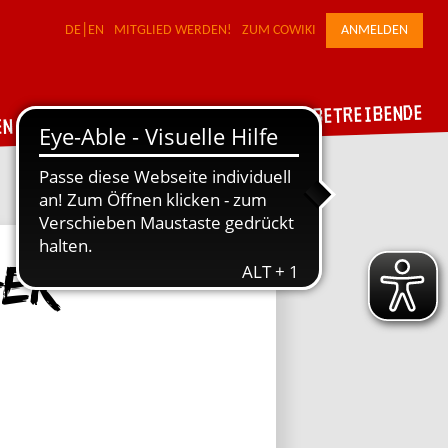
DE
EN
MITGLIED WERDEN!
ZUM COWIKI
ANMELDEN
FÜR WERKSTATTBETREIBENDE
DER VERBUND
EN
ger