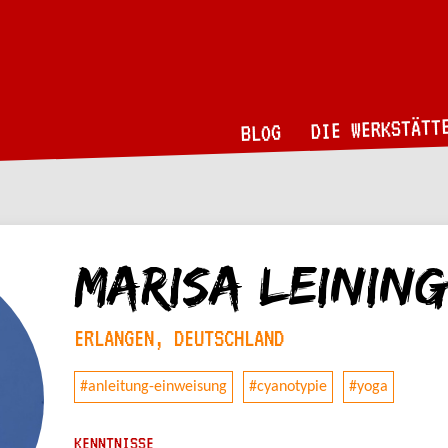
DIE WERKSTÄTT
BLOG
Marisa Leinin
ERLANGEN, DEUTSCHLAND
#anleitung-einweisung
#cyanotypie
#yoga
KENNTNISSE