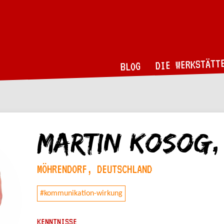
DIE WERKSTÄTT
BLOG
Martin Kosog,
MÖHRENDORF, DEUTSCHLAND
#kommunikation-wirkung
KENNTNISSE