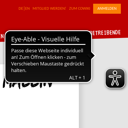
DE
EN
MITGLIED WERDEN!
ZUM COWIKI
ANMELDEN
FÜR WERKSTATTBETREIBENDE
DER VERBUND
EN
 maddin