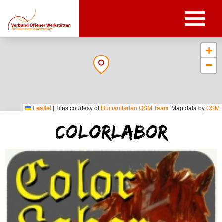
+
−
Leaflet
|
Tiles courtesy of
Humanitarian OSM Team
. Map data by
OSM
ColorLabor