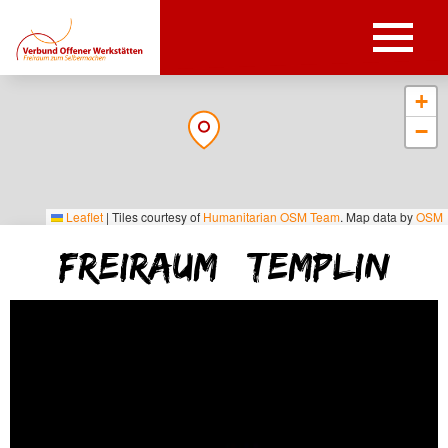
+
−
Leaflet
|
Tiles courtesy of
Humanitarian OSM Team
. Map data by
OSM
freiRAUM | Templin