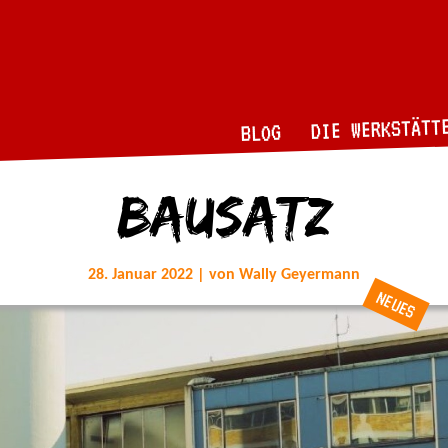
DIE WERKSTÄTT
BLOG
bausatz
28. Januar 2022 | von Wally Geyermann
NEUES