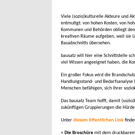
Viele (sozio)kulturelle Akteure und A
entmutigt: von hohen Kosten, von hoh
Kommunen und Behörden obliegt dem fo
kreativen Räume aufgeben, weil sie üb
Bauabschnitts übersehen.
bausatz will hier eine Schnittstelle sc
viel Wissen angeeignet haben, die Ko
Ein großer Fokus wird die Brandschutz
Handlungsstand- und Bedarfsanalyse R
Menschen befähigen, sich ihrer sozio
Das bausatz Team hofft, damit (sozio
zukünftigen Gruppierungen die Hürden 
Unter
diesem öffentlichen Link
findet
+
Die Broschüre
mit dem druckbarem P