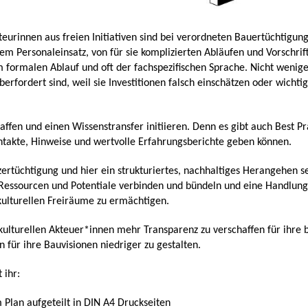
kteurinnen aus freien Initiativen sind bei verordneten Bauertüchtigu
em Personaleinsatz, von für sie komplizierten Abläufen und Vorschrif
rmalen Ablauf und oft der fachspezifischen Sprache. Nicht wenige I
erfordert sind, weil sie Investitionen falsch einschätzen oder wicht
haffen und einen Wissenstransfer initiieren. Denn es gibt auch Best Prac
ntakte, Hinweise und wertvolle Erfahrungsberichte geben können.
ertüchtigung und hier ein strukturiertes, nachhaltiges Herangehen se
essourcen und Potentiale verbinden und bündeln und eine Handlungsst
kulturellen Freiräume zu ermächtigen.
)kulturellen Akteuer*innen mehr Transparenz zu verschaffen für ihre
für ihre Bauvisionen niedriger zu gestalten.
 ihr:
lan aufgeteilt in DIN A4 Druckseiten