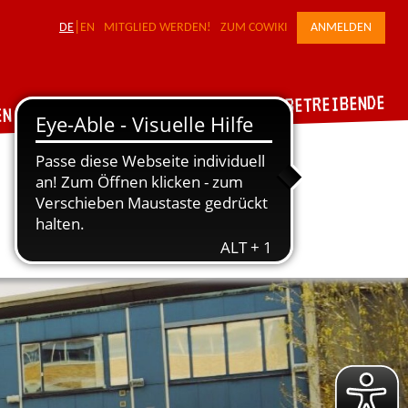
DE
EN
MITGLIED WERDEN!
ZUM COWIKI
ANMELDEN
FÜR WERKSTATTBETREIBENDE
DER VERBUND
EN