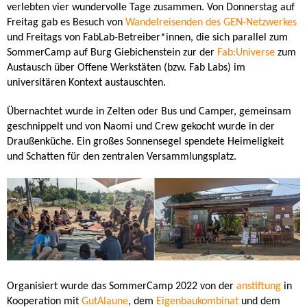
verlebten vier wundervolle Tage zusammen. Von Donnerstag auf
Freitag gab es Besuch von
Wandelreisenden des GEN-Netzwerkes
und Freitags von FabLab-Betreiber*innen, die sich parallel zum
SommerCamp auf Burg Giebichenstein zur der
Fab:Universe
zum
Austausch über Offene Werkstäten (bzw. Fab Labs) im
universitären Kontext austauschten.
Übernachtet wurde in Zelten oder Bus und Camper, gemeinsam
geschnippelt und von Naomi und Crew gekocht wurde in der
Draußenküche. Ein großes Sonnensegel spendete Heimeligkeit
und Schatten für den zentralen Versammlungsplatz.
Organisiert wurde das SommerCamp 2022 von der
anstiftung
in
Kooperation mit
GutAlaune
, dem
Eigenbaukombinat
und dem