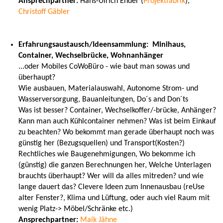
Ansprechpartner:
Hans-Ulrich Ender (
Projektfabrik
),
Christoff Gäbler
Erfahrungsaustausch/Ideensammlung: Minihaus,
Container, Wechselbrücke, Wohnanhänger
...oder Mobiles CoWoBüro - wie baut man sowas und
überhaupt?
Wie ausbauen, Materialauswahl, Autonome Strom- und
Wasserversorgung, Bauanleitungen, Do´s and Don´ts
Was ist besser? Container, Wechselkoffer/-brücke, Anhänger?
Kann man auch Kühlcontainer nehmen? Was ist beim Einkauf
zu beachten? Wo bekommt man gerade überhaupt noch was
günstig her (Bezugsquellen) und Transport(Kosten?)
Rechtliches wie Baugenehmigungen, Wo bekomme ich
(günstig) die ganzen Berechnungen her, Welche Unterlagen
brauchts überhaupt? Wer will da alles mitreden? und wie
lange dauert das? Clevere Ideen zum Innenausbau (reUse
alter Fenster?, Klima und Lüftung, oder auch viel Raum mit
wenig Platz-> Möbel/Schränke etc.)
Ansprechpartner:
Maik Jähne