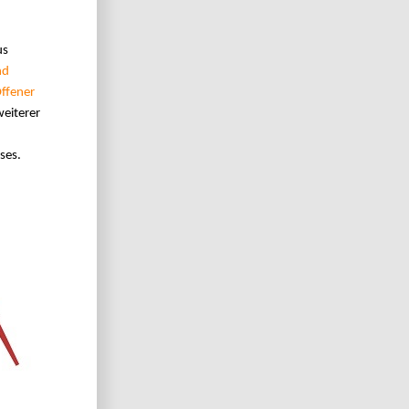
us
nd
ffener
weiterer
ses.