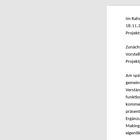
Im Rah
18.11.2
Projekt
Zunächs
Vorstel
Projekt
Am spät
gemeins
Verstän
funktio
kommend
präsent
Ergänzu
Making/
eigentl