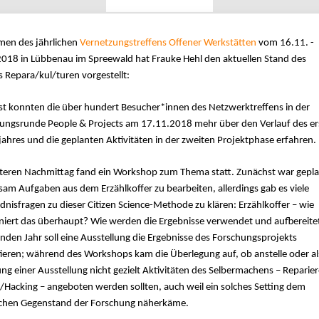
men des jährlichen
Vernetzungstreffens Offener Werkstätten
vom 16.11. -
018 in Lübbenau im Spreewald hat Frauke Hehl den aktuellen Stand des
s Repara/kul/turen vorgestellt:
t konnten die über hundert Besucher*innen des Netzwerktreffens in der
lungsrunde People & Projects am 17.11.2018 mehr über den Verlauf des er
jahres und die geplanten Aktivitäten in der zweiten Projektphase erfahren.
eren Nachmittag fand ein Workshop zum Thema statt. Zunächst war gepla
am Aufgaben aus dem Erzählkoffer zu bearbeiten, allerdings gab es viele
dnisfragen zu dieser Citizen Science-Methode zu klären: Erzählkoffer – wie
niert das überhaupt? Wie werden die Ergebnisse verwendet und aufbereite
en Jahr soll eine Ausstellung die Ergebnisse des Forschungsprojekts
ieren; während des Workshops kam die Überlegung auf, ob anstelle oder al
ng einer Ausstellung nicht gezielt Aktivitäten des Selbermachens – Reparier
Hacking – angeboten werden sollten, auch weil ein solches Setting dem
ichen Gegenstand der Forschung näherkäme.