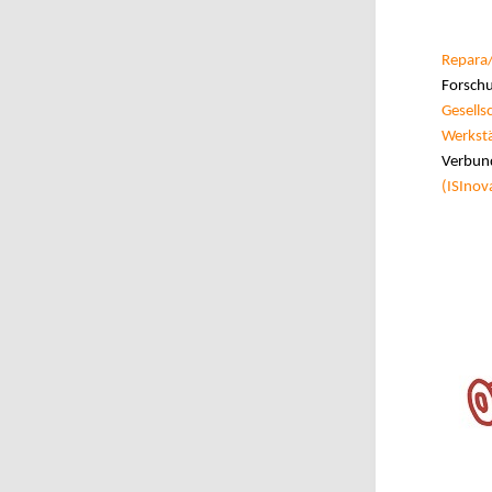
Repara/
Forschu
Gesells
Werkstä
Verbund
(ISInov