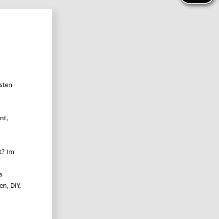
sten
nt,
t? Im
s
en, DIY,