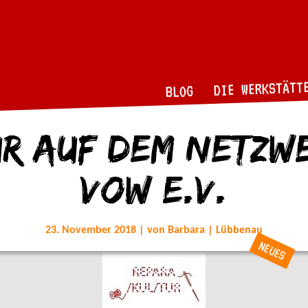
DIE WERKSTÄTT
BLOG
r auf dem Netzw
VOW e.V.
23. November 2018 | von Barbara | Lübbenau
NEUES