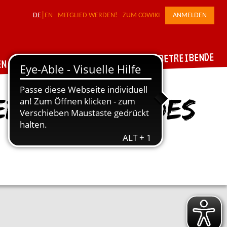
DE
EN
MITGLIED WERDEN!
ZUM COWIKI
ANMELDEN
FÜR WERKSTATTBETREIBENDE
DER VERBUND
EN
erktreffen des