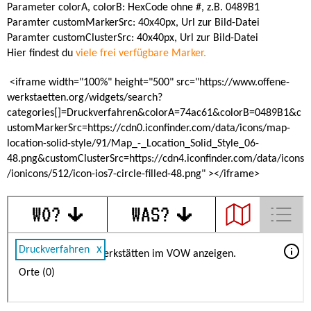
Parameter colorA, colorB: HexCode ohne #, z.B. 0489B1
Paramter customMarkerSrc: 40x40px, Url zur Bild-Datei
Paramter customClusterSrc: 40x40px, Url zur Bild-Datei
Hier findest du
viele frei verfügbare Marker.
<iframe width="100%" height="500" src="https://www.offene-
werkstaetten.org/widgets/search?
categories[]=Druckverfahren&colorA=74ac61&colorB=0489B1&c
ustomMarkerSrc=https://cdn0.iconfinder.com/data/icons/map-
location-solid-style/91/Map_-_Location_Solid_Style_06-
48.png&customClusterSrc=https://cdn4.iconfinder.com/data/icons
/ionicons/512/icon-ios7-circle-filled-48.png" ></iframe>