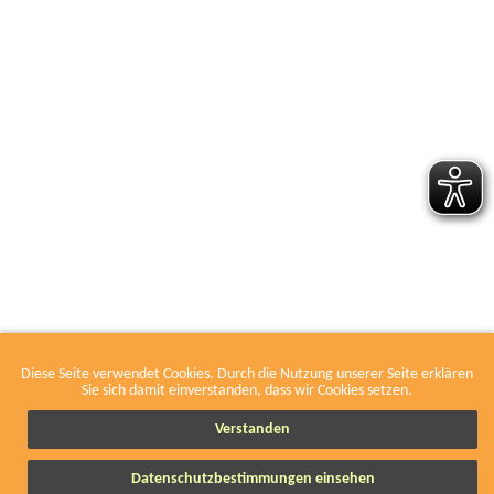
Diese Seite verwendet Cookies. Durch die Nutzung unserer Seite erklären
Leaflet
|
Tiles courtesy of
Humanitarian OSM Team
. Map data by
OSM
Sie sich damit einverstanden, dass wir Cookies setzen.
Verstanden
Nur Mitgliedswerkstätten im VOW anzeigen.
Orte (294)
Datenschutzbestimmungen einsehen