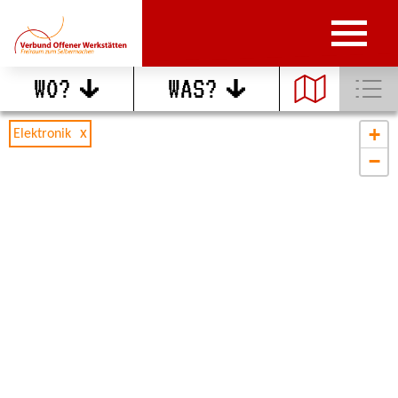
WO?
WAS?
+
Elektronik
−