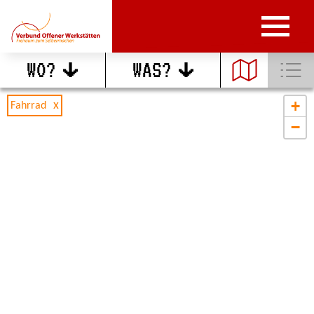
WO?
WAS?
+
Fahrrad
−