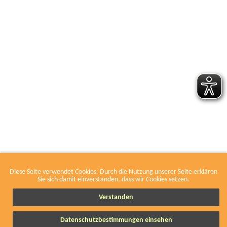
Diese Seite verwendet Cookies. Durch die Nutzung unserer Seite erklären
Leaflet
|
Tiles courtesy of
Humanitarian OSM Team
. Map data by
OSM
Sie sich damit einverstanden, dass wir Cookies setzen.
Verstanden
Nur Mitgliedswerkstätten im VOW anzeigen.
Orte (227)
Datenschutzbestimmungen einsehen