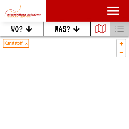
WO?
WAS?
+
Kunststoff
−