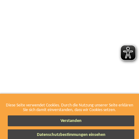
Diese Seite verwendet Cookies. Durch die Nutzung unserer Seite erklären
Leaflet
|
Tiles courtesy of
Humanitarian OSM Team
. Map data by
OSM
Sie sich damit einverstanden, dass wir Cookies setzen.
Verstanden
Nur Mitgliedswerkstätten im VOW anzeigen.
Orte (121)
Datenschutzbestimmungen einsehen