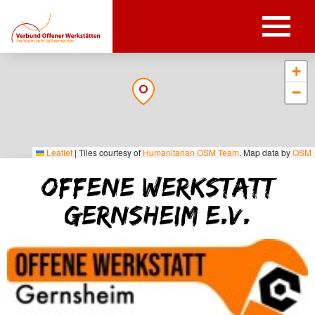
+
−
Leaflet
|
Tiles courtesy of
Humanitarian OSM Team
. Map data by
OSM
Offene Werkstatt
Gernsheim e.V.