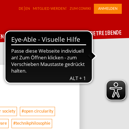
DE
EN
MITGLIED WERDEN!
ZUM COWIKI
ANMELDEN
FÜR WERKSTATTBETREIBENDE
DER VERBUND
EN
r society
#open circularity
ware
#technikphilosophie