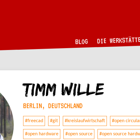
DIE WERKSTÄTT
BLOG
Timm Wille
BERLIN, DEUTSCHLAND
#freecad
#git
#kreislaufwirtschaft
#open circula
#open hardware
#open source
#open source hard