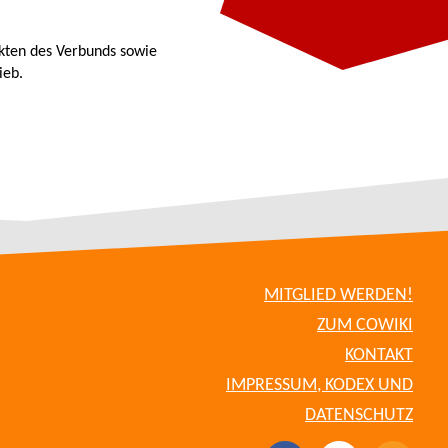
kten des Verbunds sowie
ieb.
MITGLIED WERDEN!
ZUM COWIKI
KONTAKT
IMPRESSUM, KODEX UND
DATENSCHUTZ