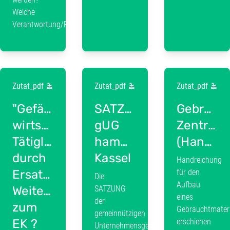
Welche
Verantwortung/Pflichten...
Zutat_pdf
Zutat_pdf
Zutat_pdf
"Gefährliche"
SATZUNG
Gebrauch
wirtschaftliche
gUG
Zentrum
Tätiglkeit
hammertime
(Handreichung)
durch
Kassel
Handreichung
Ersatzteil-
für den
Die
Aufbau
Weitergabe
SATZUNG
eines
der
zum
Gebrauchtmater
gemeinnützigen
EK ?
erschienen
Unternehmensgesellschaft