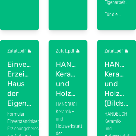
Eigenarbeit.
Für die...
Zutat_pdf
Zutat_pdf
Zutat_pdf
Einverstaendniserklaerung
HANDBUCH
HANDBU
Erzeihungsberechtigte
Keramik–
Keramik-
Haus
und
und
der
Holzwerkstatt
Holzwerk
Eigenarbeit
(Bildschirm)
HANDBUCH
Keramik–
Formular
HANDBUCH
und
Einverständniserklärung
Keramik-
Holzwerkstatt
Erziehungsberechtigte
und
der
zur Nutzung
Holzwerkstatt