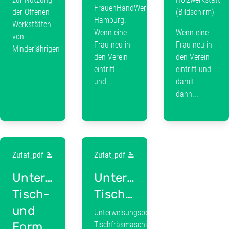
FrauenHandWerkstatt
der Offenen
(Bildschirm)
Hamburg.
Werkstätten
Wenn eine
Wenn eine
von
Frau neu in
Frau neu in
Minderjährigen
den Verein
den Verein
eintritt
eintritt und
und...
damit
dann...
Zutat_pdf
Zutat_pdf
Unterweisungsposter:
Unterweisungsposter:
Tisch-
Tischfräsmaschinen
und
Unterweisungsposter:
Formatkreissäge
Tischfräsmaschinen