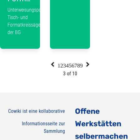
Unterweisungsposter:
Tisch- und
Formatkreissäge
der BG


1
2
3
4
5
6
7
8
9
3 of 10
Offene
Cowiki ist eine kollaborative
Werkstätten
Informationsseite zur
Sammlung
selbermachen