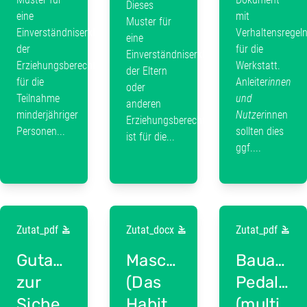
Dieses
eine
mit
Muster für
Einverständniserklärung
Verhaltensregel
eine
der
für die
Einverständniserklärung
Erziehungsberechtigen
Werkstatt.
der Eltern
für die
Anleiter
innen
oder
Teilnahme
und
anderen
minderjähriger
Nutzer
innen
Erziehungsberechtigten
Personen...
sollten dies
ist für die...
ggf....
Zutat_pdf
Zutat_docx
Zutat_pdf
Gutachten
Maschineneinweisung
Bauanlei
zur
(Das
Pedalofa
Sicherheit
Habitat
(multifun