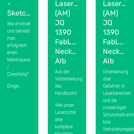
-
Lasercutter
Lasercut
Sketchnotes.jpg
(AM)
(AM)
JQ
JQ
Wie errichtet
und betreibt
1390
1390
man
FabLab
FabLab
erfolgreich
Neckar-
Neckar-
einen
Makerspace
Alb
Alb
/
Aus der
Unterweisung
Coworking?
Vorbemerkung
über
Einige...
des
Gefahren in
Handbuchs:
Laserbereichen
und die
Weil unser
notwendigen
Lasercutter
Schutzmaßnah
eine
bzw.
komplexe
Verhaltensregel
Maschine