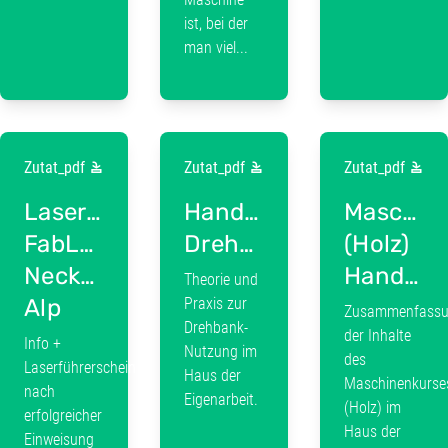
ist, bei der
man viel...
Zutat_pdf
Zutat_pdf
Zutat_pdf
Laserführerschein
Handbuch
Maschin
FabLab
Drehkurs
(Holz)
Neckar-
Handbuch
Theorie und
Alp
Praxis zur
Zusammenfass
Drehbank-
der Inhalte
Info +
Nutzung im
des
Laserführerschein
Haus der
Maschinenkurse
nach
Eigenarbeit.
(Holz) im
erfolgreicher
Haus der
Einweisung