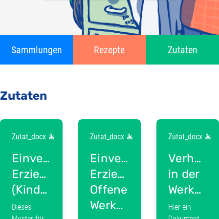
Sammlungen
Rezepte
Zutaten
Zutaten
Zutat_docx
Zutat_docx
Zutat_docx
Einverständniserklärung
Einverständniserkläru
Verhalte
Erziehungsberechtigte
Erziehungsberechtigte
in der
(Kinderwerkstatt)
Offene
Werkstatt
Werkstatt
Dieses
Hier ein
Muster für
Dokument