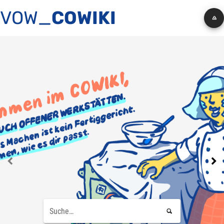
VOW_
COWIKI


Suche…