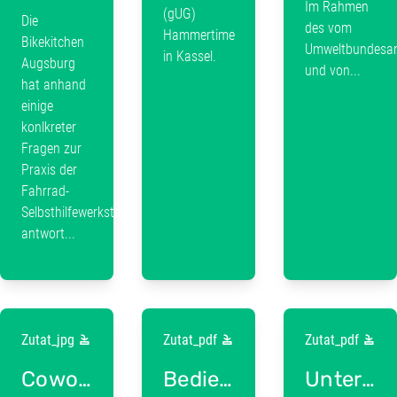
Im Rahmen
(gUG)
Die
des vom
Hammertime
Bikekitchen
Umweltbundesa
in Kassel.
Augsburg
und von...
hat anhand
einige
konlkreter
Fragen zur
Praxis der
Fahrrad-
Selbsthilfewerkstatt
antwort...
Zutat_jpg
Zutat_pdf
Zutat_pdf
Coworking
Bedienungsanleitung
Unterwe