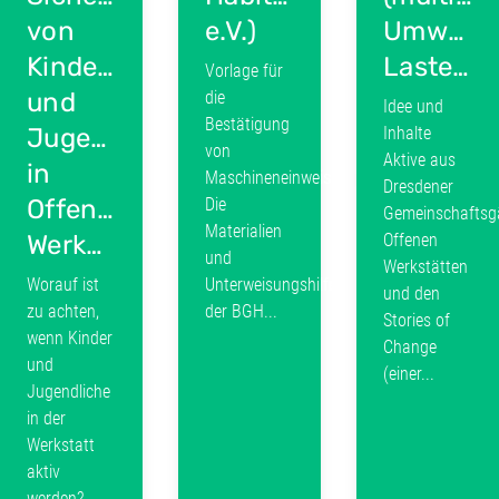
von
e.V.)
Umweltb
Kindern
Lastenrad)
Vorlage für
und
die
Idee und
Bestätigung
Jugendlichen
Inhalte
von
Aktive aus
in
Maschineneinweisungen.
Dresdener
Offenen
Die
Gemeinschaftsgä
Materialien
Werkstätten
Offenen
und
Werkstätten
Worauf ist
Unterweisungshilfen
und den
zu achten,
der BGH...
Stories of
wenn Kinder
Change
und
(einer...
Jugendliche
in der
Werkstatt
aktiv
werden?