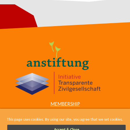
MEMBERSHIP
COWIKI
CONTACT
This page uses cookies. By using our site, you agree that we set cookies.
IMPRESSUM, KODEX UND DATENSCHUTZ
Accept & Close