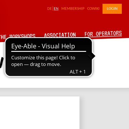
DE
EN
MEMBERSHIP
COWIKI
LOGIN
FOR OPERATORS
ASSOCIATION
THE WORKSHOPS
n