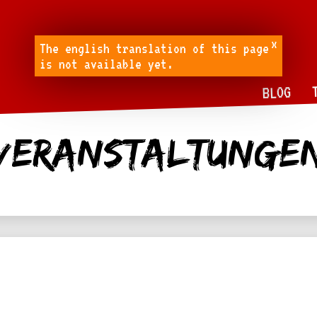
x
The english translation of this page
is not available yet.
BLOG
veranstaltunge