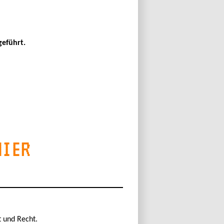
eführt.
HIER
t und Recht.